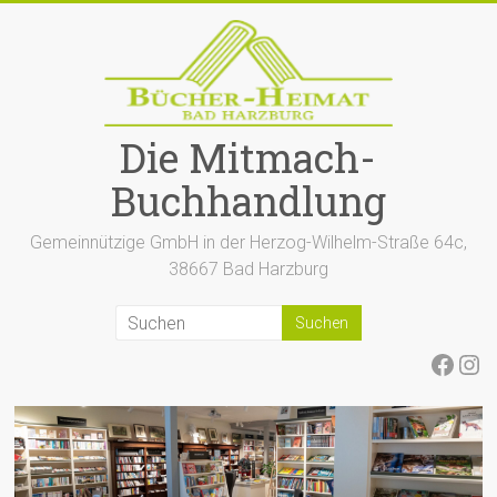
Zum
Inhalt
springen
Die Mitmach-
Buchhandlung
Gemeinnützige GmbH in der Herzog-Wilhelm-Straße 64c,
38667 Bad Harzburg
Face
Ins