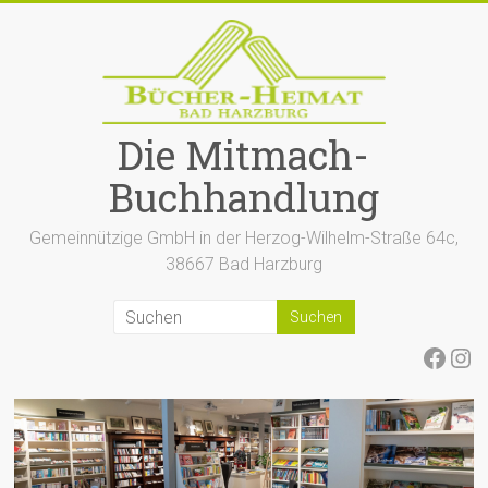
Zum
Inhalt
springen
Die Mitmach-
Buchhandlung
Gemeinnützige GmbH in der Herzog-Wilhelm-Straße 64c,
38667 Bad Harzburg
Face
Ins