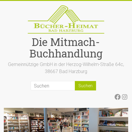
Zum
Inhalt
springen
Die Mitmach-
Buchhandlung
Gemeinnützige GmbH in der Herzog-Wilhelm-Straße 64c,
38667 Bad Harzburg
Face
Ins