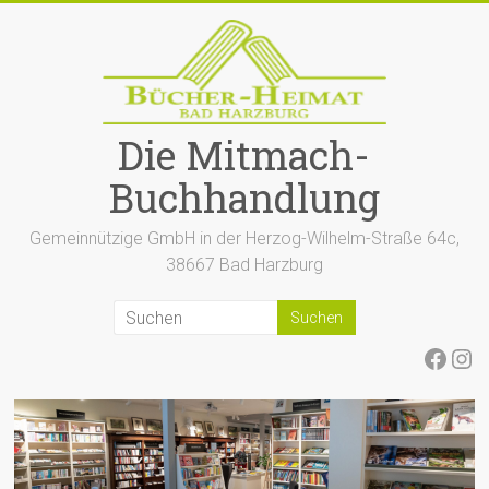
Zum
Inhalt
springen
Die Mitmach-
Buchhandlung
Gemeinnützige GmbH in der Herzog-Wilhelm-Straße 64c,
38667 Bad Harzburg
Face
Ins