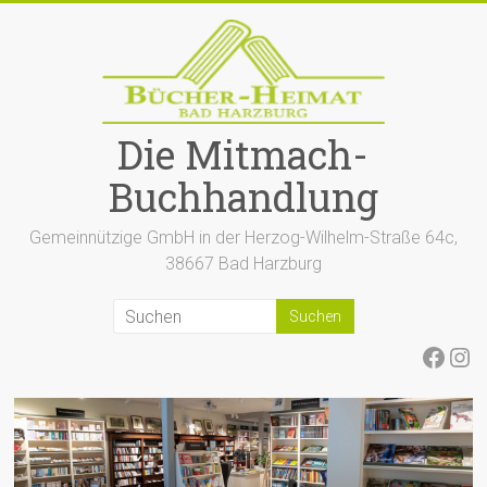
Zum
Inhalt
springen
Die Mitmach-
Buchhandlung
Gemeinnützige GmbH in der Herzog-Wilhelm-Straße 64c,
38667 Bad Harzburg
Face
Ins