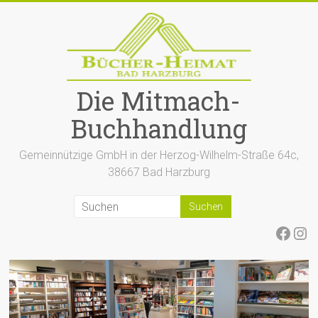
Zum
Inhalt
springen
Die Mitmach-
Buchhandlung
Gemeinnützige GmbH in der Herzog-Wilhelm-Straße 64c,
38667 Bad Harzburg
Face
Ins