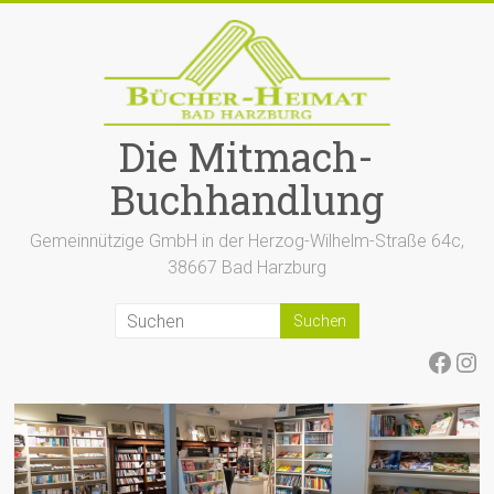
Zum
Inhalt
springen
Die Mitmach-
Buchhandlung
Gemeinnützige GmbH in der Herzog-Wilhelm-Straße 64c,
38667 Bad Harzburg
Face
Ins