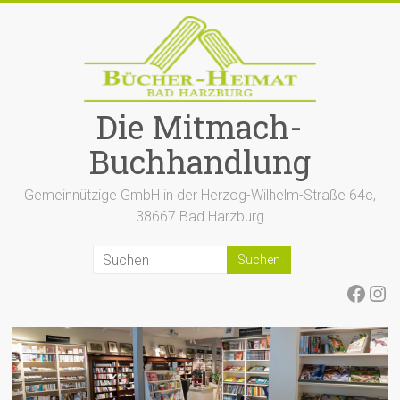
Zum
Inhalt
springen
Die Mitmach-
Buchhandlung
Gemeinnützige GmbH in der Herzog-Wilhelm-Straße 64c,
38667 Bad Harzburg
Face
Ins