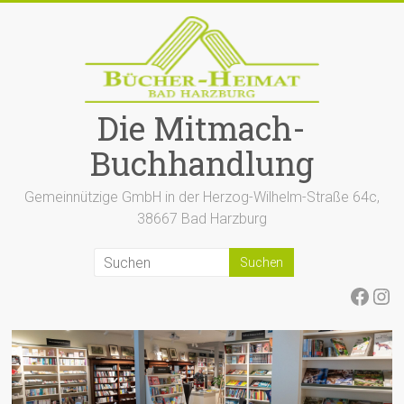
Zum
Inhalt
springen
Die Mitmach-
Buchhandlung
Gemeinnützige GmbH in der Herzog-Wilhelm-Straße 64c,
38667 Bad Harzburg
Face
Ins