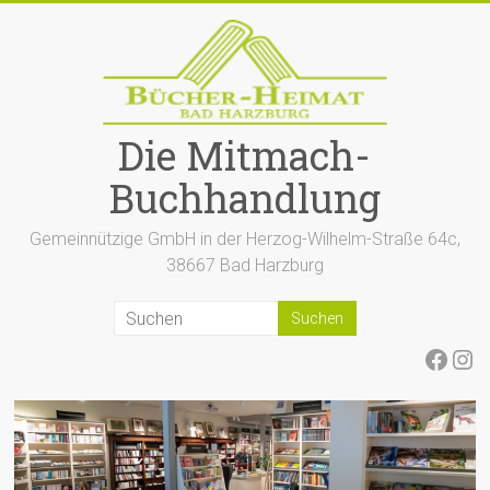
Zum
Inhalt
springen
Die Mitmach-
Buchhandlung
Gemeinnützige GmbH in der Herzog-Wilhelm-Straße 64c,
38667 Bad Harzburg
Face
Ins