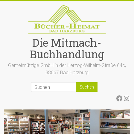
Zum
Inhalt
springen
Die Mitmach-
Buchhandlung
Gemeinnützige GmbH in der Herzog-Wilhelm-Straße 64c,
38667 Bad Harzburg
Face
Ins