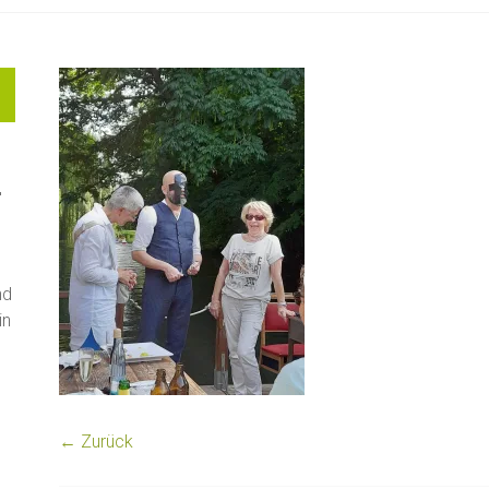
"
nd
in
← Zurück