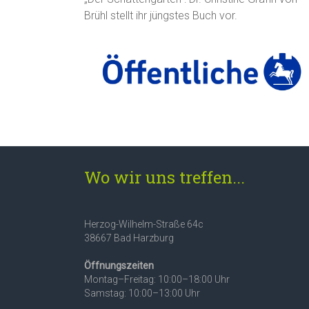
Brühl stellt ihr jüngstes Buch vor.
Wo wir uns treffen...
Herzog-Wilhelm-Straße 64c
38667 Bad Harzburg
Öffnungszeiten
Montag–Freitag: 10:00–18:00 Uhr
Samstag: 10:00–13:00 Uhr