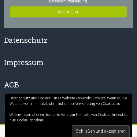
Datenschutzerklärung.
Datenschutz
Impressum
AGB
Datenschutz und Cookies: Diese Website verwendet Cookies. Wenn du die
Website weiterhin nutzt, stimmst du der Verwendung von Cookies zu.
Facebook
Instagram
Weitere Informationen, beispielsweise zur Kontrolle von Cookies, findest du
hier:
Cookie-Richtlinie
Copyright © 2026
Die Mitmach-Buchhandlung
. Alle Rechte vorbehalten.
Theme:
Accelerate
von ThemeGrill. Präsentiert von
WordPress
.