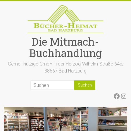
Zum
Inhalt
springen
Die Mitmach-
Buchhandlung
Gemeinnützige GmbH in der Herzog-Wilhelm-Straße 64c,
38667 Bad Harzburg
Face
Ins