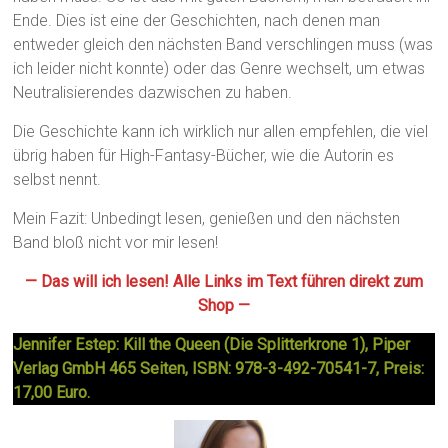
Ende. Dies ist eine der Geschichten, nach denen man
entweder gleich den nächsten Band verschlingen muss (was
ich leider nicht konnte) oder das Genre wechselt, um etwas
Neutralisierendes dazwischen zu haben.
Die Geschichte kann ich wirklich nur allen empfehlen, die viel
übrig haben für High-Fantasy-Bücher, wie die Autorin es
selbst nennt.
Mein Fazit: Unbedingt lesen, genießen und den nächsten
Band bloß nicht vor mir lesen!
— Das will ich lesen! Alle Links im Text führen direkt zum
Shop —
Jennifer Estep: Kill the Queen (Die Splitterkrone 1), Piper
Verlag GmbH 465 Seiten, ISBN: 978-3-492-70541-7, Preis:
17,00 Euro.