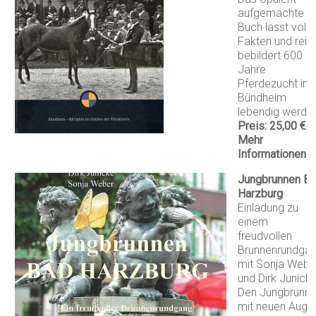
aufgemachte
Buch lässt volle
Fakten und reic
bebildert 600
Jahre
Pferdezucht in
Bündheim
lebendig werde
Preis: 25,00 €
Mehr
Informationen
Jungbrunnen B
Harzburg
Einladung zu
einem
freudvollen
Brunnenrundga
mit Sonja Webe
und Dirk Junicke
Den Jungbrunn
mit neuen Auge