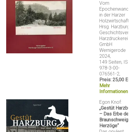
Vom
Epochenwande
in der Harzer
Holzwirtschaft
Hrsg. Harzburge
Geschichtsverei
Harzdruckerei
GmbH
Wernigerode
2024,
149 Seiten, IS
978-3-00-
076561-2,
Preis: 25,00 Eur
Mehr
Informationen
Egon Knof:
„Gestüt Harzbu
– Das Erbe der
Braunschweige
Herzöge“
Das opulent