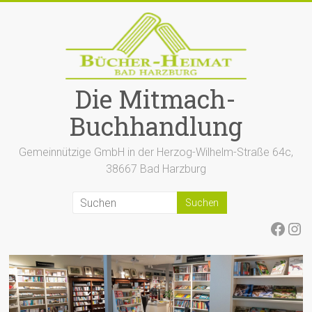
Zum
Inhalt
springen
Die Mitmach-
Buchhandlung
Gemeinnützige GmbH in der Herzog-Wilhelm-Straße 64c,
38667 Bad Harzburg
Face
Ins