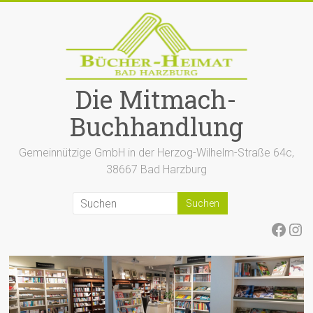
Zum
Inhalt
springen
Die Mitmach-
Buchhandlung
Gemeinnützige GmbH in der Herzog-Wilhelm-Straße 64c,
38667 Bad Harzburg
Face
Ins